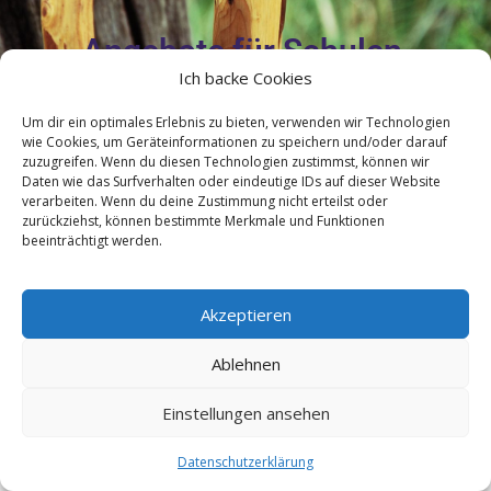
Angebote für Schulen,
Kindergärten & ähnliche
Ich backe Cookies
Institutionen
Um dir ein optimales Erlebnis zu bieten, verwenden wir Technologien
wie Cookies, um Geräteinformationen zu speichern und/oder darauf
zuzugreifen. Wenn du diesen Technologien zustimmst, können wir
Daten wie das Surfverhalten oder eindeutige IDs auf dieser Website
verarbeiten. Wenn du deine Zustimmung nicht erteilst oder
Ferienprogramm
zurückziehst, können bestimmte Merkmale und Funktionen
beeinträchtigt werden.
Lorem ipsum dolor sit amet, consectetur adipiscing elit. Ut elit tellus,
luctus nec ullamcorper mattis, pulvinar dapibus leo.
Akzeptieren
IMPRESSUM
Ablehnen
DATENSCHUTZ
Einstellungen ansehen
Datenschutzerklärung